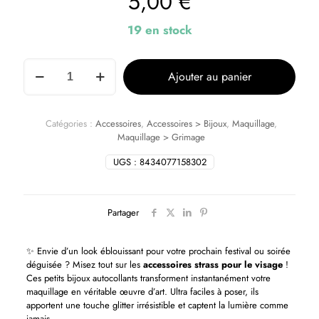
5,00
€
19 en stock
Ajouter au panier
Catégories :
Accessoires
,
Accessoires > Bijoux
,
Maquillage
,
Maquillage > Grimage
UGS :
8434077158302
Partager
✨ Envie d’un look éblouissant pour votre prochain festival ou soirée
déguisée ? Misez tout sur les
accessoires strass pour le visage
!
Ces petits bijoux autocollants transforment instantanément votre
maquillage en véritable œuvre d’art. Ultra faciles à poser, ils
apportent une touche glitter irrésistible et captent la lumière comme
jamais.