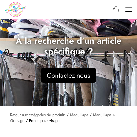
À la recherche d’un article
spécifique ?
Contactez-nous
Retour aux catégories de produits
/
Maquillage
/
Maquillage >
Grimage
/ Perles pour visage