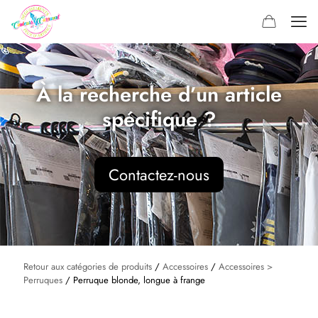
À la recherche d’un article
spécifique ?
Contactez-nous
Retour aux catégories de produits
/
Accessoires
/
Accessoires >
Perruques
/ Perruque blonde, longue à frange