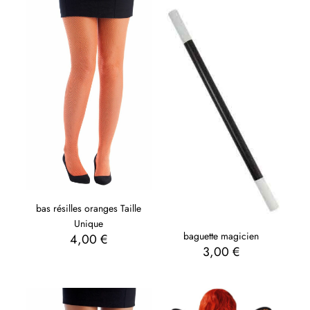
bas résilles oranges Taille
Unique
baguette magicien
4,00
€
3,00
€