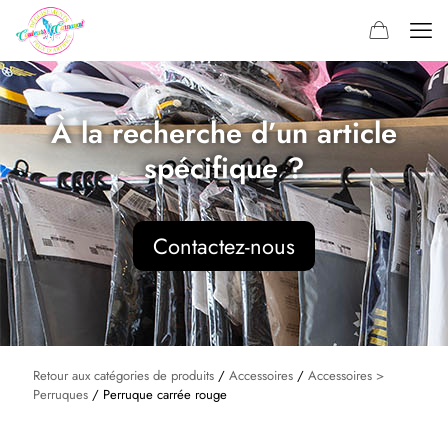
À la recherche d’un article
spécifique ?
Contactez-nous
Retour aux catégories de produits
/
Accessoires
/
Accessoires >
Perruques
/ Perruque carrée rouge