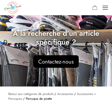
À la recherche d’un article
spécifique ?
Contactez-nous
Retour aux catégories de produits
/
Accessoires
/
Accessoires >
Perruques
/ Perruque de piratte