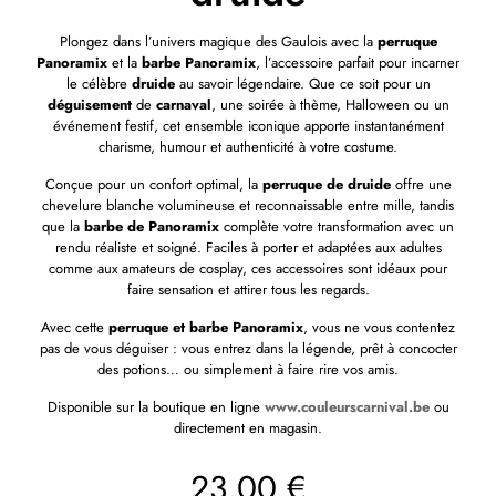
Plongez dans l’univers magique des Gaulois avec la
perruque
Panoramix
et la
barbe Panoramix
, l’accessoire parfait pour incarner
le célèbre
druide
au savoir légendaire. Que ce soit pour un
déguisement
de
carnaval
, une soirée à thème, Halloween ou un
événement festif, cet ensemble iconique apporte instantanément
charisme, humour et authenticité à votre costume.
Conçue pour un confort optimal, la
perruque de druide
offre une
chevelure blanche volumineuse et reconnaissable entre mille, tandis
que la
barbe de Panoramix
complète votre transformation avec un
rendu réaliste et soigné. Faciles à porter et adaptées aux adultes
comme aux amateurs de cosplay, ces accessoires sont idéaux pour
faire sensation et attirer tous les regards.
Avec cette
perruque et barbe Panoramix
, vous ne vous contentez
pas de vous déguiser : vous entrez dans la légende, prêt à concocter
des potions… ou simplement à faire rire vos amis.
Disponible sur la boutique en ligne
www.couleurscarnival.be
ou
directement en magasin.
23,00
€