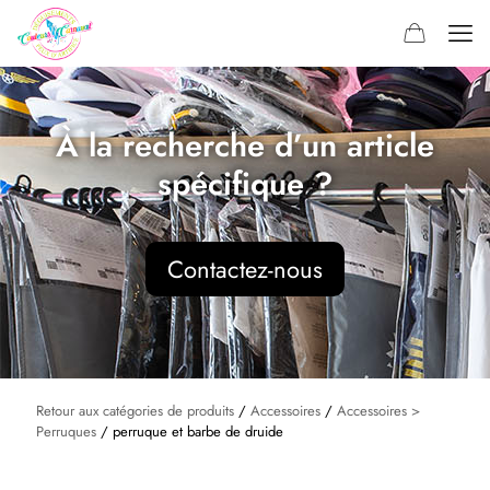
À la recherche d’un article
spécifique ?
Contactez-nous
Retour aux catégories de produits
/
Accessoires
/
Accessoires >
Perruques
/ perruque et barbe de druide