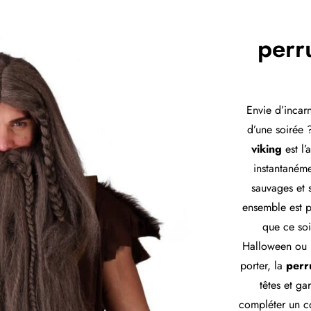
perr
Envie d’incar
d’une soirée
viking
est l’
instantaném
sauvages et 
ensemble est p
que ce soi
Halloween ou u
porter, la
perr
têtes et ga
compléter un c