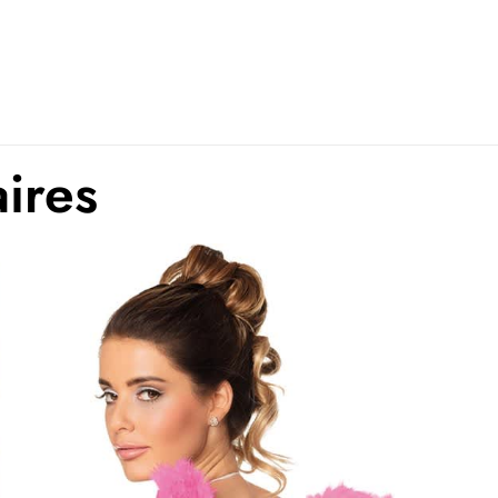
Films et sér
aires