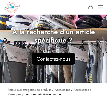
À la recherche d’un article
spécifique ?
Contactez-nous
Retour aux catégories de produits
/
Accessoires
/
Accessoires >
Perruques
/ perruque médiévale blonde