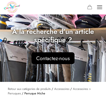
À la recherche d’un article
spécifique ?
Contactez-nous
Retour aux catégories de produits
/
Accessoires
/
Accessoires >
Perruques
/ Perruque Miche