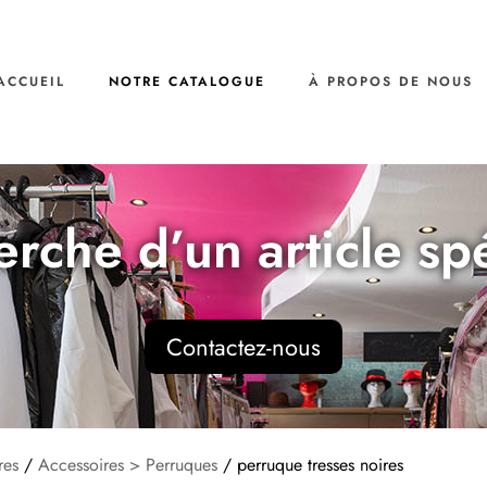
ACCUEIL
NOTRE CATALOGUE
À PROPOS DE NOUS
erche d’un article sp
Contactez-nous
res
/
Accessoires > Perruques
/ perruque tresses noires