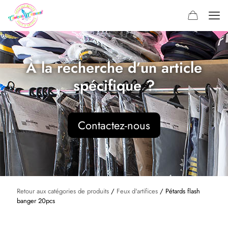
À la recherche d’un article
spécifique ?
Contactez-nous
Retour aux catégories de produits
/
Feux d'artifices
/ Pétards flash
banger 20pcs