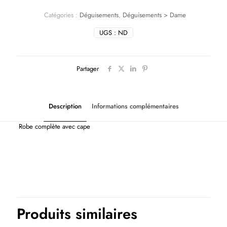
Catégories :
Déguisements
,
Déguisements > Dame
UGS :
ND
Partager
Description
Informations complémentaires
Robe complète avec cape
Tailles USA
M, S, XL
Thème(s)
Films et séries, Halloween
Produits similaires