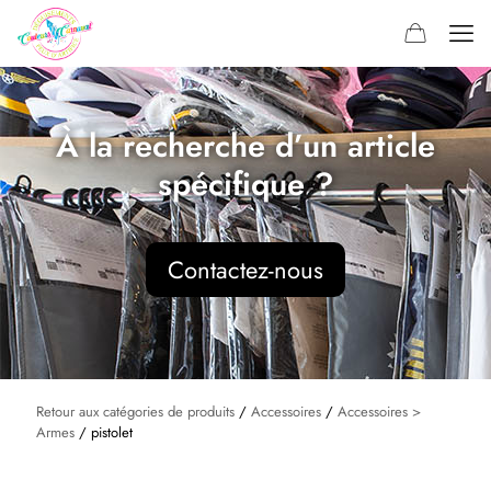
À la recherche d’un article
spécifique ?
Contactez-nous
Retour aux catégories de produits
/
Accessoires
/
Accessoires >
Armes
/ pistolet