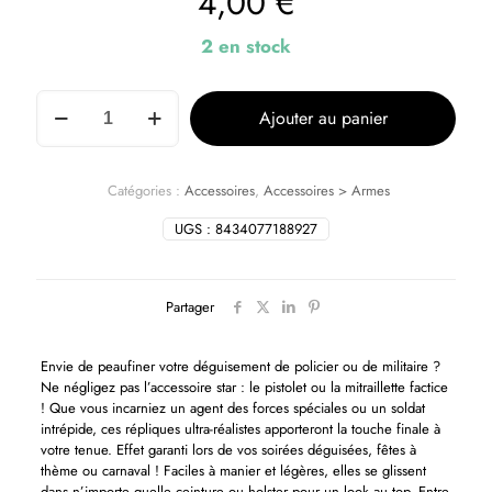
4,00
€
2 en stock
Ajouter au panier
Catégories :
Accessoires
,
Accessoires > Armes
UGS :
8434077188927
Partager
Envie de peaufiner votre déguisement de policier ou de militaire ?
Ne négligez pas l’accessoire star : le pistolet ou la mitraillette factice
! Que vous incarniez un agent des forces spéciales ou un soldat
intrépide, ces répliques ultra-réalistes apporteront la touche finale à
votre tenue. Effet garanti lors de vos soirées déguisées, fêtes à
thème ou carnaval ! Faciles à manier et légères, elles se glissent
dans n’importe quelle ceinture ou holster pour un look au top. Entre