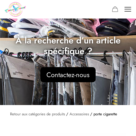
À la recherche d’un article
spécifique ?
Contactez-nous
Retour aux catégories de produits
/
Accessoires
/ porte cigarette