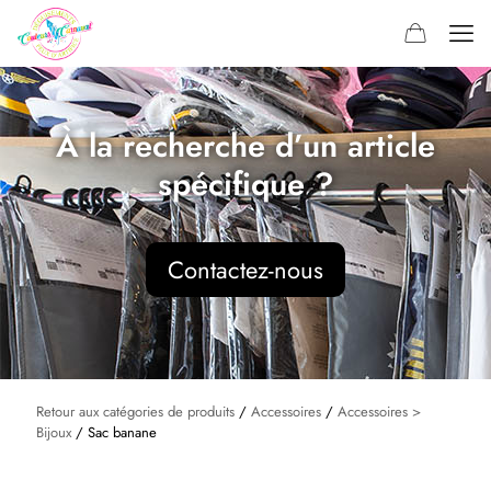
À la recherche d’un article
spécifique ?
Contactez-nous
Retour aux catégories de produits
/
Accessoires
/
Accessoires >
Bijoux
/ Sac banane