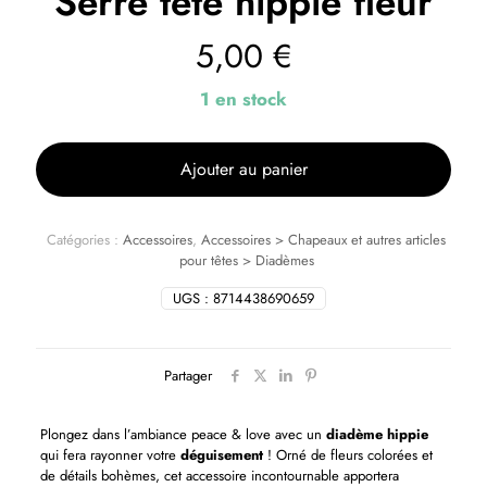
Serre tête hippie fleur
5,00
€
1 en stock
Ajouter au panier
Catégories :
Accessoires
,
Accessoires > Chapeaux et autres articles
pour têtes > Diadèmes
UGS :
8714438690659
Partager
Plongez dans l’ambiance peace & love avec un
diadème hippie
qui fera rayonner votre
déguisement
! Orné de fleurs colorées et
de détails bohèmes, cet accessoire incontournable apportera