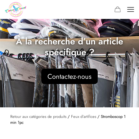
À la recherche d’un article
spécifique ?
Contactez-nous
Retour aux catégories de produits
/
Feux d'artifices
/ Stromboscop 1
min 1pc