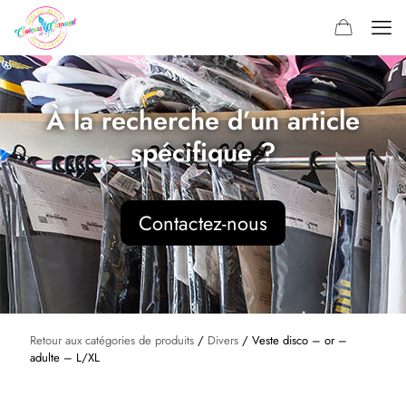
À la recherche d’un article
spécifique ?
Contactez-nous
Retour aux catégories de produits
/
Divers
/ Veste disco – or –
adulte – L/XL