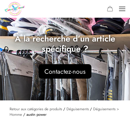
À la recherche d’un article
spécifique ?
Contactez-nous
Retour aux catégories de produits
/
Déguisements
/
Déguisements >
Homme
/ austin power