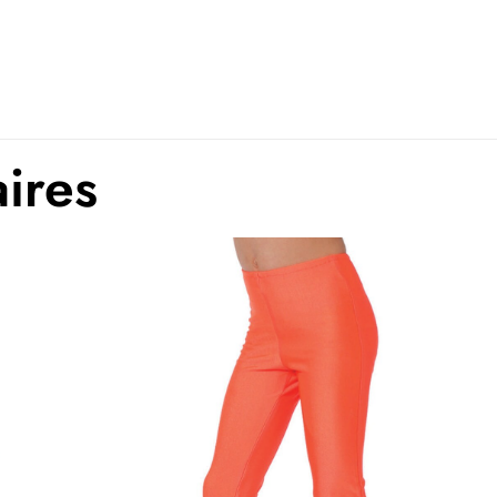
EVJF-EVG, Films et 
aires