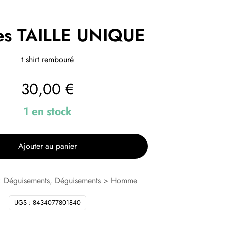
es TAILLE UNIQUE
t shirt rembouré
30,00
€
1 en stock
Ajouter au panier
:
Déguisements
,
Déguisements > Homme
UGS :
8434077801840