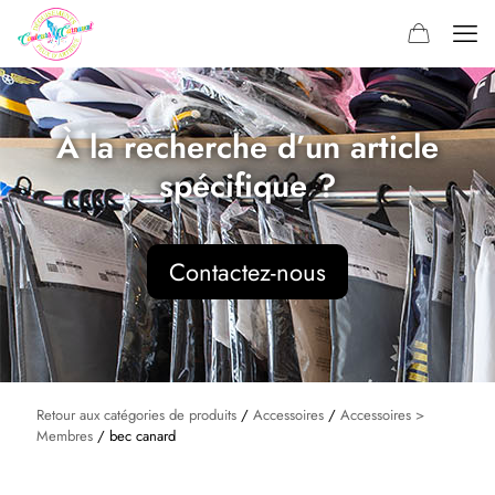
À la recherche d’un article
spécifique ?
Contactez-nous
Retour aux catégories de produits
/
Accessoires
/
Accessoires >
Membres
/ bec canard