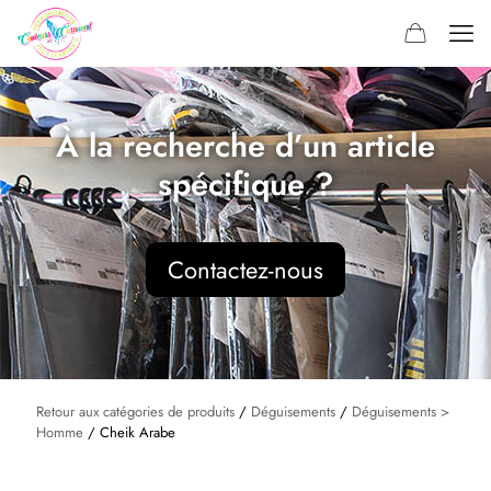
À la recherche d’un article
spécifique ?
Contactez-nous
Retour aux catégories de produits
/
Déguisements
/
Déguisements >
Homme
/ Cheik Arabe