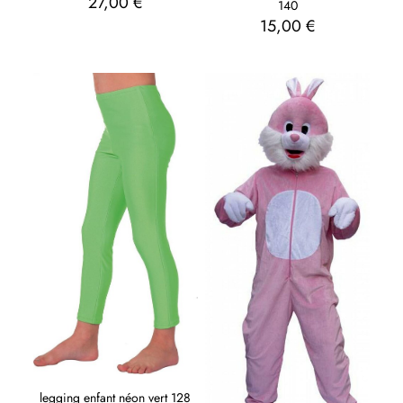
27,00
€
140
15,00
€
legging enfant néon vert 128