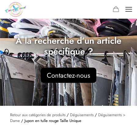
À la recherche d’un article
spécifique ?
Contactez-nous
Retour aux catégories de produits
/
Déguisements
/
Déguisements >
Dame
/ Jupon en tulle rouge Taille Unique