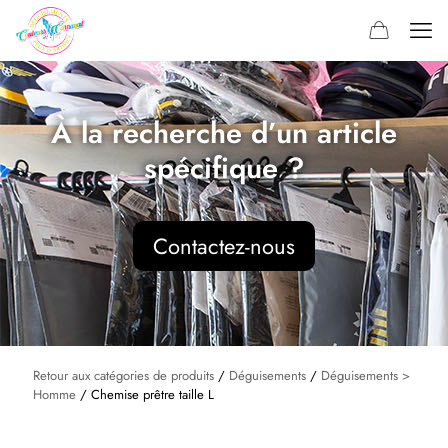
À la recherche d’un article
spécifique ?
Contactez-nous
Retour aux catégories de produits
/
Déguisements
/
Déguisements >
Homme
/ Chemise prêtre taille L