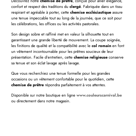
Découvrez notre
chemise de prêtre
, conçue pour allier élégance,
confort et respect des traditions du
clergé
. Fabriquée dans un tissu
respirant et agréable à porter, cette
chemise ecclésiastique
assure
une tenue impeccable tout au long de la journée, que ce soit pour
les célébrations, les offices ou les activités pastorales.
Son design sobre et raffiné met en valeur la silhouette tout en
garantissant une grande liberté de mouvement. La coupe soignée,
les finitions de qualité et la compatibilité avec le
col romain
en font
un vêtement incontournable pour les prêtres soucieux de leur
présentation. Facile d’entretien, cette
chemise religieuse
conserve
sa tenue et son éclat lavage après lavage.
Que vous recherchiez une tenue formelle pour les grandes
occasions ou un vêtement confortable pour le quotidien, cette
chemise de prêtre
répondra parfaitement à vos attentes.
Disponible sur notre boutique en ligne
www.couleurscarnival.be
ou directement dans notre magasin.
Thème(s)
Années 50, Années 80 et 90 et fluo, Années folles et années 30,
Carnaval, Cow boy et indiens, EVJF-EVG, Films et séries,