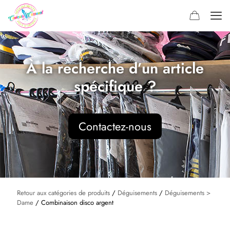
À la recherche d’un article
spécifique ?
Contactez-nous
Retour aux catégories de produits
/
Déguisements
/
Déguisements >
Dame
/ Combinaison disco argent