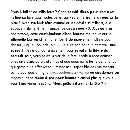
Description
Informations complémentaires
Prête à briller de mille feux ? Cette
combi disco pour dame
est
l’alliée parfaite pour toutes celles qui veulent attirer la lumière sur la
piste ! Avec son look rétro assumé et ses détails scintillants, elle
évoque instantanément l’ambiance des années 70. Ajustée mais
confortable, cette
combinaison disco femme
met en valeur la
silhouette tout en offrant une liberté de mouvement idéale pour
danser jusqu’au bout de la nuit. Que ce soit pour un carnaval, une
soirée à thème ou tout simplement pour réveiller la
fièvre du
samedi soir
, vous serez la star de la fête. Facile à accessoiriser
avec une paire de plateformes et quelques paillettes, c’est la tenue
qui garantit un effet wahou immédiat ! Disponible dès maintenant
sur la boutique en ligne
www.couleurscarnival.be
ou directement en
magasin, cette
tenue disco pour femme
n’attend plus que vous
pour faire vibrer la scène. Alors, prête à illuminer la fête ? ✨
Tailles USA
L, L/XL, M, S, S/M, XL, XS, XXL