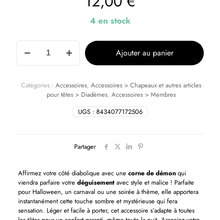
12,00
€
4 en stock
Ajouter au panier
Catégories :
Accessoires
,
Accessoires > Chapeaux et autres articles
pour têtes > Diadèmes
,
Accessoires > Membres
UGS :
8434077172506
Partager
Affirmez votre côté diabolique avec une
corne de démon
qui
viendra parfaire votre
déguisement
avec style et malice ! Parfaite
pour Halloween, un carnaval ou une soirée à thème, elle apportera
instantanément cette touche sombre et mystérieuse qui fera
sensation. Léger et facile à porter, cet accessoire s’adapte à toutes
les têtes pour un confort garanti, même toute la nuit. Associez votre