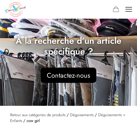
À la recherche d’un article
spécifique ?
Contactez-nous
Retour aux catégories de produits
/
Déguisements
/
Déguisements >
Enfants
/ cow girl