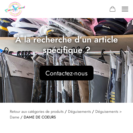
À la recherche d’un article
spécifique ?
Contactez-nous
Retour aux catégories de produits
/
Déguisements
/
Déguisements >
Dame
/ DAME DE COEURS