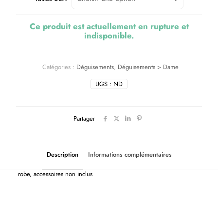
Ce produit est actuellement en rupture et
indisponible.
Catégories :
Déguisements
,
Déguisements > Dame
UGS :
ND
Partager
Description
Informations complémentaires
robe, accessoires non inclus
Tailles USA
L, L/XL, M, S, S/M, XL, XS, XXL