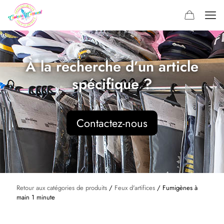
À la recherche d’un article
spécifique ?
Contactez-nous
Retour aux catégories de produits
/
Feux d'artifices
/ Fumigènes à
main 1 minute