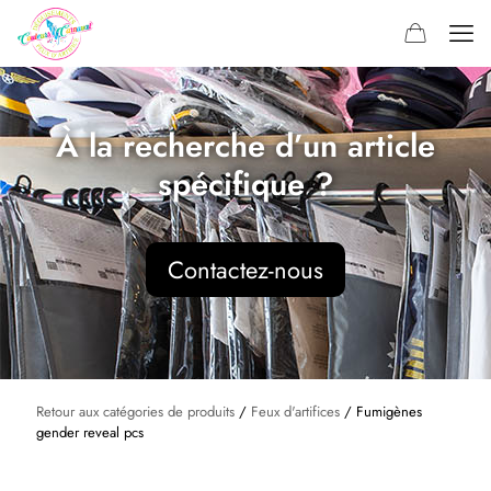
À la recherche d’un article
spécifique ?
Contactez-nous
Retour aux catégories de produits
/
Feux d'artifices
/ Fumigènes
gender reveal pcs