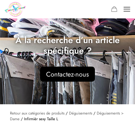
À la recherche d’un article
spécifique ?
Contactez-nous
Retour aux catégories de produits
/
Déguisements
/
Déguisements >
Dame
/ Infirmièr sexy Taille L