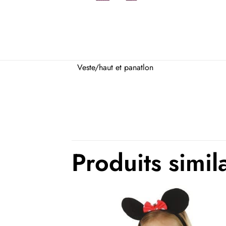
Veste/haut et panatlon
Tailles USA
Thème(s)
Produits simil