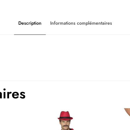
Description
Informations complémentaires
L, L/XL, M, S, S/
Films et sé
aires