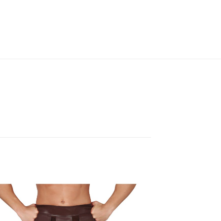
M, XL, XS, XXL
ries, Halloween