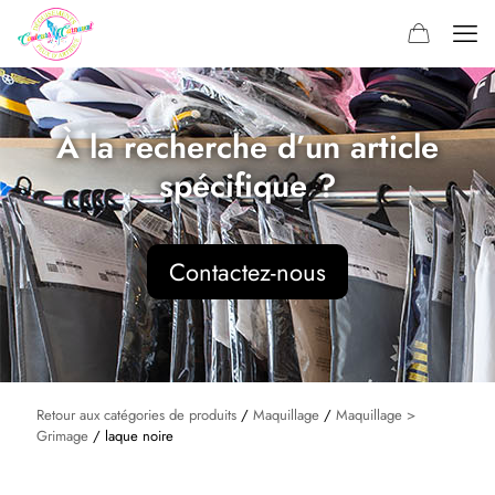
À la recherche d’un article
spécifique ?
Contactez-nous
Retour aux catégories de produits
/
Maquillage
/
Maquillage >
Grimage
/ laque noire