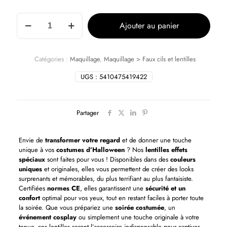
Ajouter au panier
Catégories :
Maquillage
,
Maquillage > Faux cils et lentilles
UGS :
5410475419422
Partager
Envie de
transformer votre regard
et de donner une touche
unique à vos
costumes d’Halloween
? Nos
lentilles effets
spéciaux
sont faites pour vous ! Disponibles dans des
couleurs
uniques
et originales, elles vous permettent de créer des looks
surprenants et mémorables, du plus terrifiant au plus fantaisiste.
Certifiées
normes CE
, elles garantissent une
sécurité et un
confort
optimal pour vos yeux, tout en restant faciles à porter toute
la soirée. Que vous prépariez une
soirée costumée
, un
événement cosplay
ou simplement une touche originale à votre
tenue, ces lentilles seront l’accessoire indispensable pour captiver