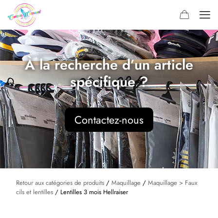
À la recherche d’un article
spécifique ?
Contactez-nous
Retour aux catégories de produits
/
Maquillage
/
Maquillage > Faux
cils et lentilles
/ Lentilles 3 mois Hellraiser