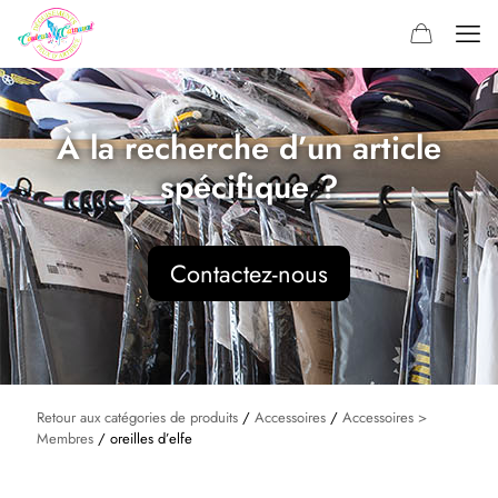
À la recherche d’un article
spécifique ?
Contactez-nous
Retour aux catégories de produits
/
Accessoires
/
Accessoires >
Membres
/ oreilles d’elfe