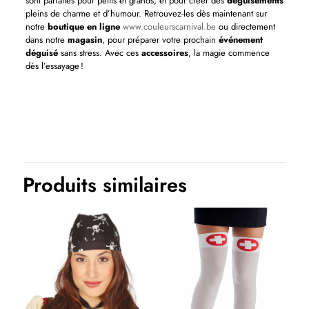
sont parfaites pour petits et grands, et pour créer des
déguisements
pleins de charme et d’humour. Retrouvez-les dès maintenant sur
notre
boutique en ligne
www.couleurscarnival.be
ou directement
dans notre
magasin
, pour préparer votre prochain
événement
déguisé
sans stress. Avec ces
accessoires
, la magie commence
dès l’essayage !
Thème(s)
Humour, Noël et Nouvel an
Produits similaires