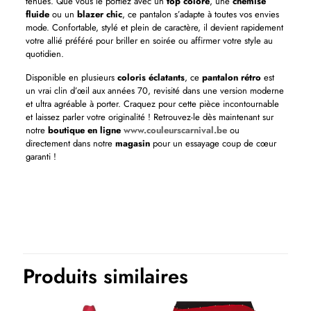
tenues. Que vous le portiez avec un
top coloré
, une
chemise
fluide
ou un
blazer chic
, ce pantalon s’adapte à toutes vos envies
mode. Confortable, stylé et plein de caractère, il devient rapidement
votre allié préféré pour briller en soirée ou affirmer votre style au
quotidien.
Disponible en plusieurs
coloris éclatants
, ce
pantalon rétro
est
un vrai clin d’œil aux années 70, revisité dans une version moderne
et ultra agréable à porter. Craquez pour cette pièce incontournable
et laissez parler votre originalité ! Retrouvez-le dès maintenant sur
notre
boutique en ligne
www.couleurscarnival.be
ou
directement dans notre
magasin
pour un essayage coup de cœur
garanti !
Tailles num
38, 40, 42, 44, 46
Thème(s)
Années 80 et 90 et fluo, Disco et hippie, années 60 et 70
Produits similaires