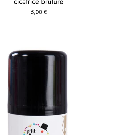
cicatrice brulure
5,00
€