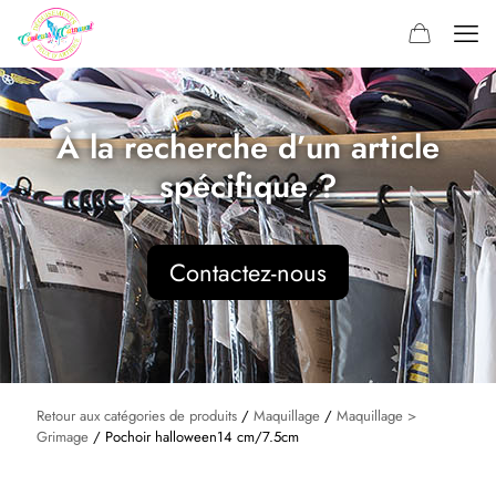
À la recherche d’un article
spécifique ?
Contactez-nous
Retour aux catégories de produits
/
Maquillage
/
Maquillage >
Grimage
/ Pochoir halloween14 cm/7.5cm