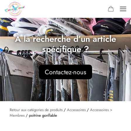
À la recherche d’un article
spécifique ?
Contactez-nous
Retour aux catégories de produits
/
Accessoires
/
Accessoires >
Membres
/ poitrine gonflable