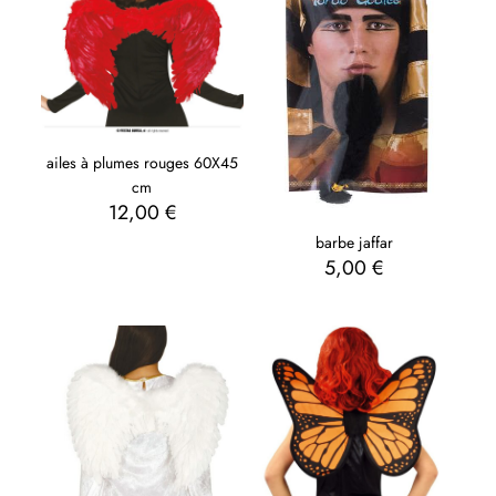
ailes à plumes rouges 60X45
cm
12,00
€
barbe jaffar
5,00
€