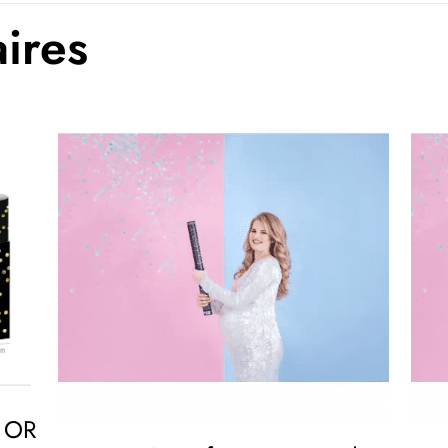
aires
 OR