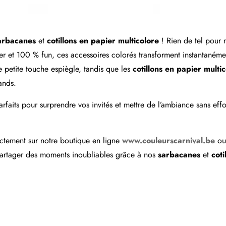
arbacanes
et
cotillons en papier multicolore
! Rien de tel pour 
ser et 100 % fun, ces accessoires colorés transforment instantanéme
 petite touche espiègle, tandis que les
cotillons en papier multi
ands.
rfaits pour surprendre vos invités et mettre de l’ambiance sans effor
ectement sur notre boutique en ligne
www.couleurscarnival.be
ou 
t partager des moments inoubliables grâce à nos
sarbacanes
et
coti