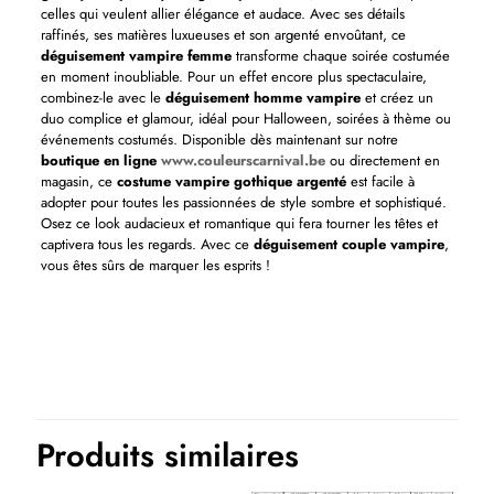
celles qui veulent allier élégance et audace. Avec ses détails
raffinés, ses matières luxueuses et son argenté envoûtant, ce
déguisement vampire femme
transforme chaque soirée costumée
en moment inoubliable. Pour un effet encore plus spectaculaire,
combinez-le avec le
déguisement homme vampire
et créez un
duo complice et glamour, idéal pour Halloween, soirées à thème ou
événements costumés. Disponible dès maintenant sur notre
boutique en ligne
www.couleurscarnival.be
ou directement en
magasin, ce
costume vampire gothique argenté
est facile à
adopter pour toutes les passionnées de style sombre et sophistiqué.
Osez ce look audacieux et romantique qui fera tourner les têtes et
captivera tous les regards. Avec ce
déguisement couple vampire
,
vous êtes sûrs de marquer les esprits !
Thème(s)
Carnaval, EVJF-EVG, Films et séries, Halloween, Historique, Pirates
Produits similaires