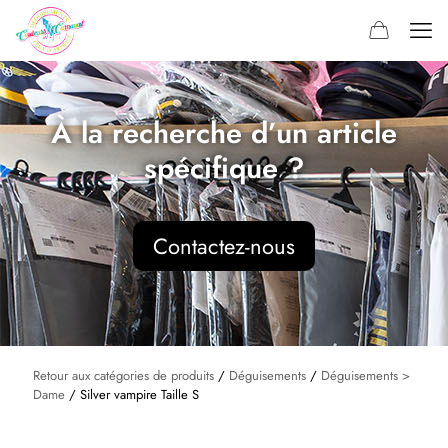
À la recherche d’un article
spécifique ?
Contactez-nous
Retour aux catégories de produits
/
Déguisements
/
Déguisements >
Dame
/ Silver vampire Taille S