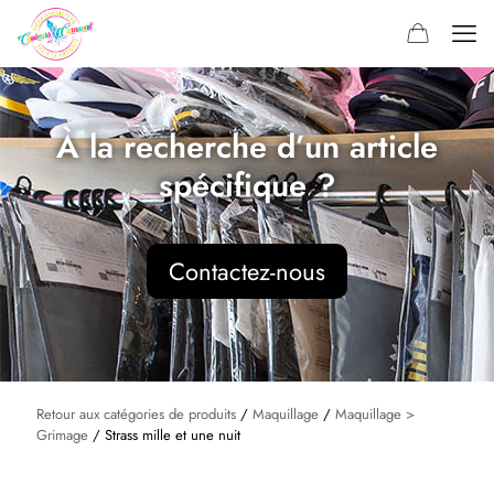
À la recherche d’un article
spécifique ?
Contactez-nous
Retour aux catégories de produits
/
Maquillage
/
Maquillage >
Grimage
/ Strass mille et une nuit