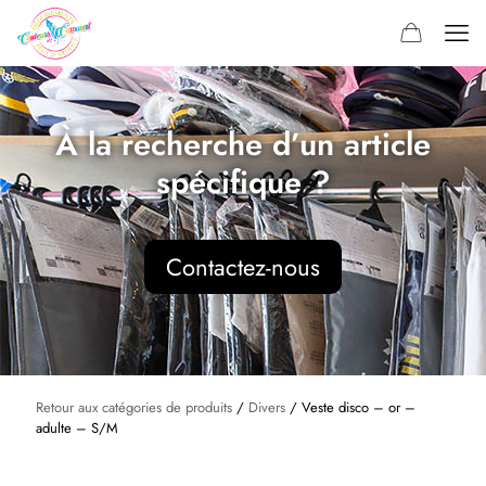
À la recherche d’un article
spécifique ?
Contactez-nous
Retour aux catégories de produits
/
Divers
/ Veste disco – or –
adulte – S/M