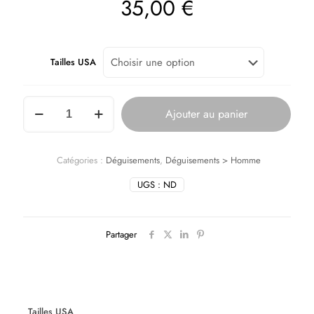
35,00
€
Tailles USA
Ajouter au panier
Catégories :
Déguisements
,
Déguisements > Homme
UGS :
ND
Partager
Tailles USA