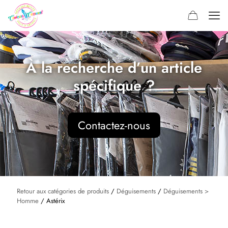
À la recherche d’un article
spécifique ?
Contactez-nous
Retour aux catégories de produits
/
Déguisements
/
Déguisements >
Homme
/ Astérix