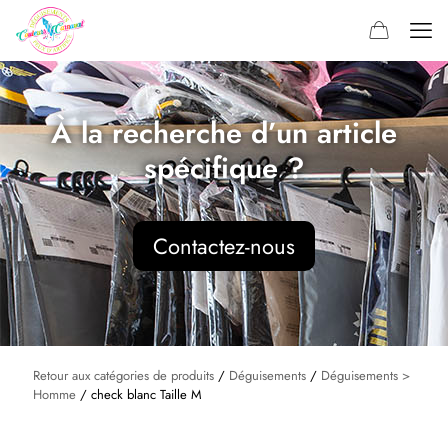
À la recherche d’un article
spécifique ?
Contactez-nous
Retour aux catégories de produits
/
Déguisements
/
Déguisements >
Homme
/ check blanc Taille M