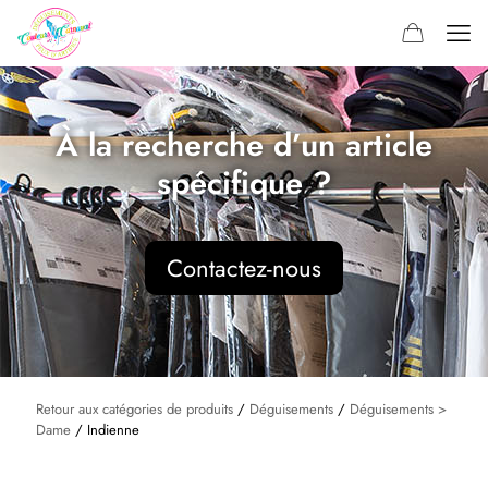
À la recherche d’un article
spécifique ?
Contactez-nous
Retour aux catégories de produits
/
Déguisements
/
Déguisements >
Dame
/ Indienne