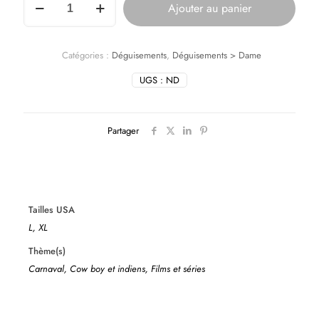
Ajouter au panier
Catégories :
Déguisements
,
Déguisements > Dame
UGS :
ND
Partager
Tailles USA
L, XL
Thème(s)
Carnaval, Cow boy et indiens, Films et séries