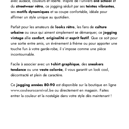
avec audace, couleurs et liberté. Inspiré de l’univers
old school
et
du
streetwear rétro
, ce jogging séduit par ses
teintes vibrantes
,
ses
motifs dynamiques
et sa coupe confortable, idéale pour
affirmer un style unique au quotidien.
Parfait pour les amateurs de
looks rétro
, les fans de
culture
urbaine
ou ceux qui aiment simplement se démarquer, ce
jogging
vintage
allie
confort
,
originalité
et
esprit festif
. Que ce soit pour
une sortie entre amis, un événement à thème ou pour apporter une
touche fun à votre garde-robe, il s’impose comme une pièce
incontournable.
Facile à associer avec un
t-shirt graphique
, des
sneakers
tendance
ou une
veste colorée
, il vous garantit un look cool,
décontracté et plein de caractère.
Ce
jogging années 80-90
est disponible sur la boutique en ligne
www.couleurscarnival.be
ou directement en magasin. Faites
entrer la couleur et la nostalgie dans votre style dès maintenant !
Thème(s)
Années 80 et 90 et fluo, Carnaval, Disco et hippie, années 60 et
70, EVJF-EVG, Films et séries, Métiers