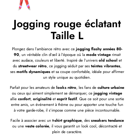
Jogging rouge éclatant
Taille L
Plongez dans l’ambiance rétro avec ce
jogging flashy années 80-
90
, un véritable clin d’œil à l’époque où la
mode vintage
rimait
avec audace, couleurs et liberté. Inspiré de l’univers
old school
et
du
streetwear rétro
, ce jogging séduit par ses
teintes vibrantes
,
ses
motifs dynamiques
et sa coupe confortable, idéale pour affirmer
un style unique au quotidien.
Parfait pour les amateurs de
looks rétro
, les fans de
culture urbaine
ou ceux qui aiment simplement se démarquer, ce
jogging vintage
allie
confort
,
originalité
et
esprit festif
. Que ce soit pour une sortie
entre amis, un événement à thème ou pour apporter une touche fun
à votre garde-robe, il s’impose comme une pièce incontournable.
Facile à associer avec un
t-shirt graphique
, des
sneakers tendance
ou une
veste colorée
, il vous garantit un look cool, décontracté et
plein de caractère.