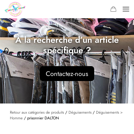
À la recherche d’un article
spécifique ?
Contactez-nous
Retour aux catégories de produits
/
Déguisements
/
Déguisements >
Homme
/ prisonnier DALTON