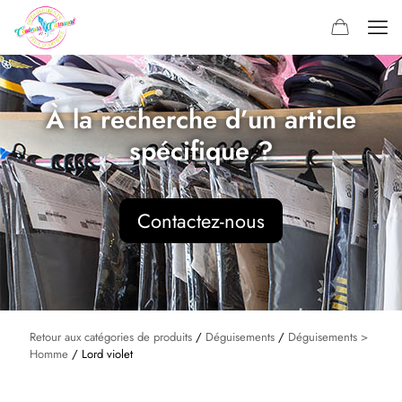
À la recherche d’un article
spécifique ?
Contactez-nous
Retour aux catégories de produits
/
Déguisements
/
Déguisements >
Homme
/ Lord violet