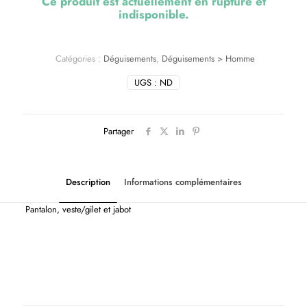
Ce produit est actuellement en rupture et
indisponible.
Catégories :
Déguisements
,
Déguisements > Homme
UGS :
ND
Partager
Description
Informations complémentaires
Pantalon, veste/gilet et jabot
Tailles USA
L, L/XL, M, S, S/M, XL, XS, XXL
Thème(s)
Historique