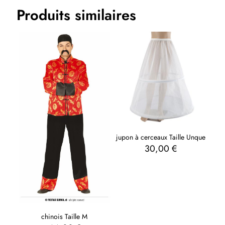
Produits similaires
Tailles num
56-58, 48-50, 52-54
jupon à cerceaux Taille Unque
30,00
€
chinois Taille M